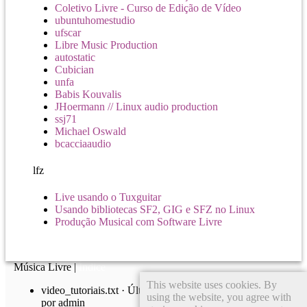
Coletivo Livre - Curso de Edição de Vídeo
ubuntuhomestudio
ufscar
Libre Music Production
autostatic
Cubician
unfa
Babis Kouvalis
JHoermann // Linux audio production
ssj71
Michael Oswald
bcacciaaudio
lfz
Live usando o Tuxguitar
Usando bibliotecas SF2, GIG e SFZ no Linux
Produção Musical com Software Livre
Música Livre |
Índice
This website uses cookies. By
video_tutoriais.txt
· Última modificação: 16/10/2019 02:12
using the website, you agree with
por
admin