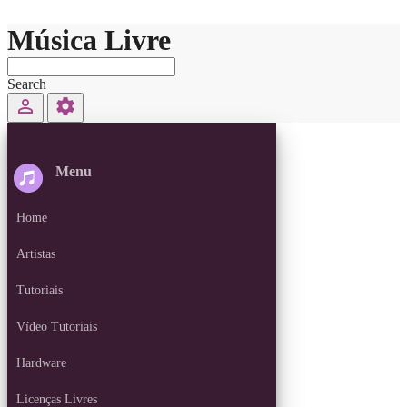
Música Livre
Search
perm_identity
settings
Menu
Home
Artistas
Tutoriais
Vídeo Tutoriais
Hardware
Licenças Livres