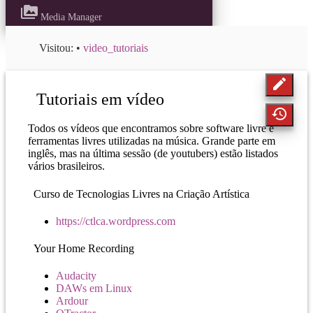
perm_media
Media Manager
Visitou:
•
video_tutoriais
edit
Tutoriais em vídeo
history
Todos os vídeos que encontramos sobre software livre e
ferramentas livres utilizadas na música. Grande parte em
inglês, mas na última sessão (de youtubers) estão listados
vários brasileiros.
Curso de Tecnologias Livres na Criação Artística
https://ctlca.wordpress.com
Your Home Recording
Audacity
DAWs em Linux
Ardour