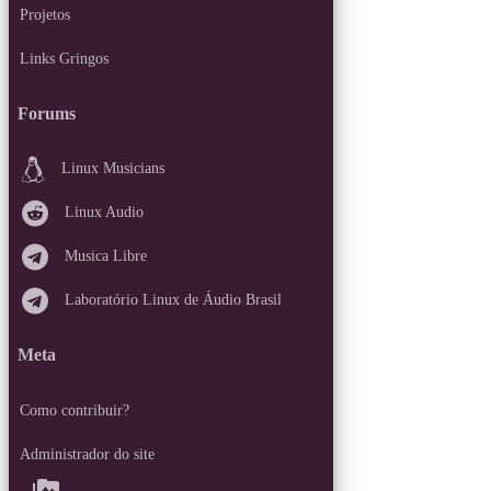
Projetos
Links Gringos
Forums
Linux Musicians
Linux Audio
Musica Libre
Laboratório Linux de Áudio Brasil
Meta
Como contribuir?
Administrador do site
perm_media