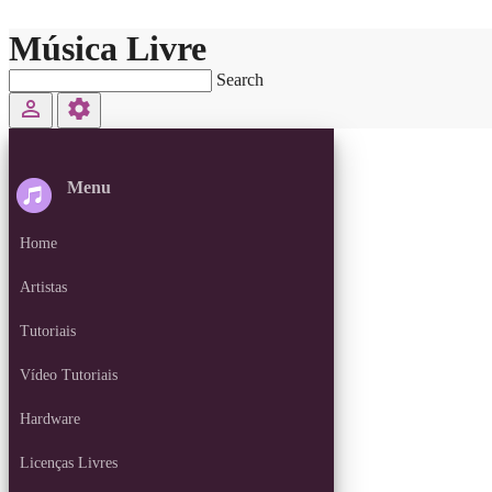
Música Livre
Search
perm_identity
settings
Menu
Home
Artistas
Tutoriais
Vídeo Tutoriais
Hardware
Licenças Livres